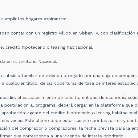
 cumplir los hogares aspirantes:
en contar con un registro válido en Sisbén IV, con clasificación 
l crédito hipotecario o leasing habitacional.
da en el territorio Nacional.
un subsidio familiar de vivienda otorgado por una caja de compens
o, a cualquier título, de las coberturas de tasa de interés estable
subsidio
, el establecimiento de crédito, entidad de economía soli
la postulac
ión al programa,
deberá
cargar en la plataforma que di
 aprobación vigente del crédito hipotecario o leasing habitacional
sus veces. Este último debe estar suscrito por las partes y cont
ión del comprador o compradores, la fecha prevista para la entre
rmar que corresponda a una vivienda de interés prioritario.